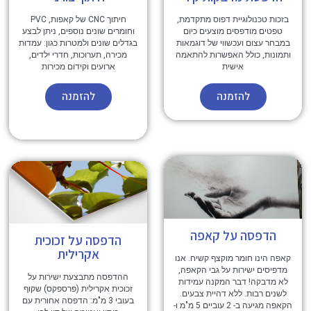
בזכות טכנולוגיית דפוס מתקדמת,
חיתוך CNC של קאפות, PVC
טפטים מודפסים מוצעים כיום
וחומרים שונים נוספים, ניתן לבצע
במבחר עצום ועכשווי של דוגמאות
בגדלים שונים ולמטרות כגון: עמדות
ותמונות, כולל האפשרות להתאמה
מכירה, תערוכות, חדרי ילדים,
אישית
ארועים וקידום מכירות
להזמנה
להזמנה
הדפסה על קאפה
הדפסה על זכוכית
אקרילית
קאפה הינו חומר מוקצף קשיח. אנו
מדפיסים ישירות על גבי הקאפה,
ההדפסה מתבצעת ישירות על
לא מדבקה! דבר המקנה עמידות
זכוכית אקרילית (פרספקס) שקוף
לשנים רבות. ללא דהיית צבעים.
בעובי 3 מ"מ: הדפסה אחורית עם
הקאפה מגיעה ב- 2 עוביים 5 מ"מ ו-