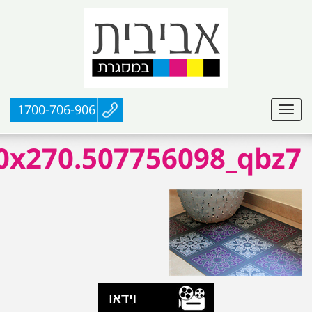
1700-706-906
40x270.507756098_qbz7