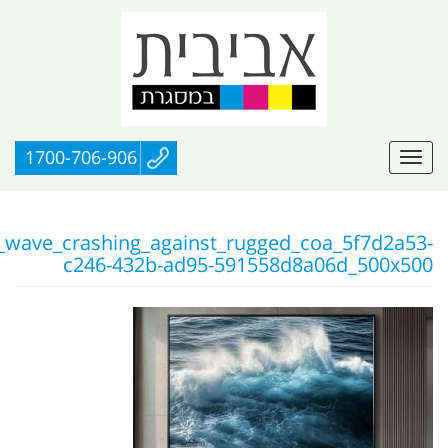
1700-706-906
_wave_crashing_against_rugged_coa_5f7d2a53-
c246-432b-ad95-591558d8a06d_500x500