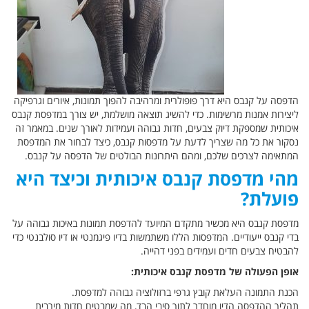
הדפסה על קנבס היא דרך פופולרית ומרהיבה להפוך תמונות, איורים וגרפיקה
ליצירות אמנות מרשימות. כדי להשיג תוצאה מושלמת, יש צורך במדפסת קנבס
איכותית שמספקת דיוק צבעים, חדות גבוהה ועמידות לאורך שנים. במאמר זה
נסקור את כל מה שצריך לדעת על מדפסות קנבס, כיצד לבחור את המדפסת
המתאימה לצרכים שלכם, ומהם היתרונות הבולטים של הדפסה על קנבס.
מהי מדפסת קנבס איכותית וכיצד היא
פועלת?
מדפסת קנבס היא מכשיר מתקדם המיועד להדפסת תמונות באיכות גבוהה על
בדי קנבס ייעודיים. המדפסות הללו משתמשות בדיו פיגמנטי או דיו סולבנטי כדי
להבטיח צבעים חדים ועמידים בפני דהייה.
אופן הפעולה של מדפסת קנבס איכותית:
הכנת התמונה העלאת קובץ גרפי ברזולוציה גבוהה למדפסת.
תהליך ההדפסה הדיו מוחדר לתוך סיבי הבד, מה שמבטיח חדות מירבית