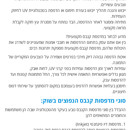
וצבעים עשירים.
ייבוש והגנה תהליך ייבוש בעזרת חימום או הדפסה בטכנולוגיית UV לחיזוק
העמידות.
מתיחה ומסגור לאחר ההדפסה, הבד נמתח על מסגרת עץ חזקה לקבלת
מראה מקצועי.
מדוע לבחור במדפסת קנבס מקצועית?
בין אם אתם עסק בתחום ההדפסות או חובבי אמנות שמעוניינים לשדרג את
היכולות שלהם, מדפסת קנבס מקצועית מספקת יתרונות רבים:
איכות הדפסה גבוהה דיוק מירבי בפרטים ושמירה על הצבעים המקוריים של
התמונה.
עמידות לאורך זמן הדפסות עמידות בפני קרני UV, לחות ואבק.
מגוון גדלים ואפשרויות התאמה אישית לכל צורך, החל מתמונות קטנות ועד
להדפסות ענק.
חיסכון בעלויות אפשרות להדפיס בעצמכם במקום להסתמך על שירותי דפוס
חיצוניים.
סוגי מדפסות קנבס הנפוצים בשוק:
ההבדל בין סוגי מדפסות הקנבס נובע בעיקר מהטכנולוגיה שבה הן משתמשות
והחומרים המתאימים להן:
1. מדפסות דיו פיגמנטי (Inkjet)