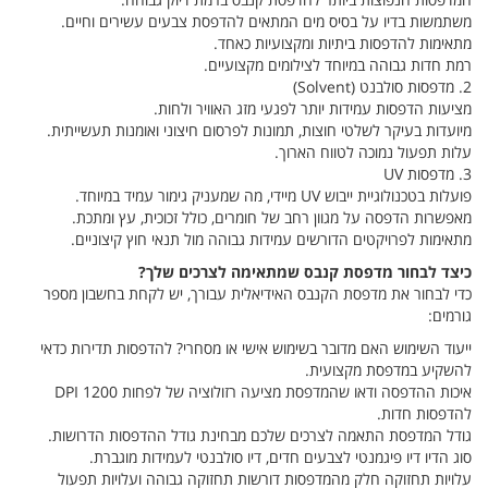
המדפסות הנפוצות ביותר להדפסת קנבס ברמת דיוק גבוהה.
משתמשות בדיו על בסיס מים המתאים להדפסת צבעים עשירים וחיים.
מתאימות להדפסות ביתיות ומקצועיות כאחד.
רמת חדות גבוהה במיוחד לצילומים מקצועיים.
2. מדפסות סולבנט (Solvent)
מציעות הדפסות עמידות יותר לפגעי מזג האוויר ולחות.
מיועדות בעיקר לשלטי חוצות, תמונות לפרסום חיצוני ואומנות תעשייתית.
עלות תפעול נמוכה לטווח הארוך.
3. מדפסות UV
פועלות בטכנולוגיית ייבוש UV מיידי, מה שמעניק גימור עמיד במיוחד.
מאפשרות הדפסה על מגוון רחב של חומרים, כולל זכוכית, עץ ומתכת.
מתאימות לפרויקטים הדורשים עמידות גבוהה מול תנאי חוץ קיצוניים.
כיצד לבחור מדפסת קנבס שמתאימה לצרכים שלך?
כדי לבחור את מדפסת הקנבס האידיאלית עבורך, יש לקחת בחשבון מספר
גורמים:
ייעוד השימוש האם מדובר בשימוש אישי או מסחרי? להדפסות תדירות כדאי
להשקיע במדפסת מקצועית.
איכות ההדפסה ודאו שהמדפסת מציעה רזולוציה של לפחות 1200 DPI
להדפסות חדות.
גודל המדפסת התאמה לצרכים שלכם מבחינת גודל ההדפסות הדרושות.
סוג הדיו דיו פיגמנטי לצבעים חדים, דיו סולבנטי לעמידות מוגברת.
עלויות תחזוקה חלק מהמדפסות דורשות תחזוקה גבוהה ועלויות תפעול