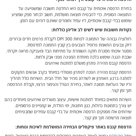
בחירת הדפסה איכותית על קנבס היא החלטה חשובה שמשפיעה על
התוצאה הסופית. כדי להבטיח תוצאה מושלמת, חשוב לבחור ספק שמציע
שימוש בבדי קנבס איכותיים, דיו עמיד וחומרים שאינם דוהים עם הזמן.
נקודות חשובות שיש לשים לב אליהן כוללות:
רזולוציה גבוהה של התמונה לפחות 300 DPI לקבלת פרטים חדים וברורים.
דיוק צבעים התאמת פרופיל הצבעים בין קובץ התמונה למדפסת.
מסגור איכותי מסגרת חזקה השומרת על מתיחות הבד ומעניקה מראה יוקרתי.
שכבת הגנה שימוש בלכה מיוחדת המגינה מפני אבק ולחות.
הדפסת קנבס מהירה פתרון מושלם למתנות ואירועים
הדפסת קנבס מהירה הפכה לפתרון פופולרי במיוחד בקרב אנשים הזקוקים
למתנה ברגע האחרון או לשדרוג מהיר של חלל הבית. השירות כולל תהליך
זריז של העלאת תמונה לאתר, בחירת הגודל והגימור הרצוי, וקבלת ההדפסה
תוך זמן קצר.
השירות מתאים במיוחד למתנות אישיות, עיצוב משרדים ואירועים מיוחדים בהם
יש צורך בתמונות גדולות, כגון חתונות, ימי הולדת, או קמפיינים פרסומיים.
שירותים אלו מספקים הדפסה איכותית על בדי קנבס עמידים שמבטיחים
תוצאה מרשימה תוך זמן קצר.
הדפסת קנבס באתר פיקסלים הבחירה המושלמת לאיכות ונוחות: