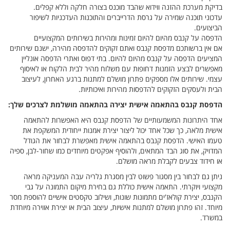
בדיקת מערכת ההזנה ווידוא שהבד מוכנס בצורה חלקה וללא קפלים.
עדכוני תוכנה שמירה על גרסת הדרייברים והתוכנות העדכניות לשיפור
הביצועים.
הדפסה על קנבס מהיום להיום זמינות ומהירות בשירותים המקצועיים
אם אין ברשותכם מדפסת קנבס ואתם זקוקים להדפסה מהירה, ישנם שירותים
המציעים הדפסה על קנבס מהיום להיום. בתי דפוס ואתרי הדפסה אונליין
מאפשרים לבצע הזמנות דחופות עם משלוח מהיר לבית הלקוח או לאיסוף
עצמי. שירותים אלו מספקים פתרון מושלם למתנות ברגע האחרון, לעיצוב
הבית ולעסקים הזקוקים להדפסות מהירות ואיכותיות.
הדפסת קנבס בהתאמה אישית יצירה בהתאמה מושלמת לצרכים שלך:
אחד היתרונות המשמעותיים של הדפסת קנבס היא האפשרות להתאמה
אישית מלאה, כך שכל אחד יכול ליצור יצירת אמנות ייחודית המשקפת את
טעמו האישי. הדפסת קנבס בהתאמה אישית מאפשרת לבחור את הגודל
המדויק, את סוג הבד המתאים, ולהוסיף אפקטים מיוחדים כמו שחור-לבן, ספיה
או חידוד צבעים לקבלת מראה מושלם.
ניתן גם לבחור בין מסגור פשוט לבין מסגרת גלריה עבה המעניקה מראה
מקצועי ויוקרתי. התאמה אישית כוללת גם בחירת מיקום התמונה על גבי
הקנבס, יצירת קולאז'ים מתמונות שונות, ושילוב טקסטים אישיים להוספת מסר
מיוחד. זהו פתרון מושלם למתנות אישיות, עיצוב הבית או יצירת אווירה מיוחדת
במשרד.