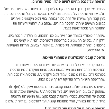
הדפסה על קנבס מהיום להיום פתרון מהיר ומרשים:
לעיתים יש צורך דחוף בהדפסת קנבס לצורך מתנה מיוחדת או עיצוב מיידי של
חלל. שירותי הדפסה על קנבס מהיום להיום מאפשרים לקבל הדפסה איכותית
בזמן קצר, תוך שמירה על רמת גימור גבוהה. בתי דפוס מקצועיים ואתרים
מקוונים מציעים שירותי הדפסה מהירים, שבהם ניתן להזמין ולשלוח את
התמונה תוך מספר שעות בלבד.
שירות זה פופולרי במיוחד עבור אירועים כמו חתונות, ימי הולדת, חנוכת בית,
וללקוחות עסקיים המעוניינים בהדפסות לתערוכות, חנויות או קמפיינים
פרסומיים. למרות המהירות, אין פשרות על איכות הצבעים, החדות והעמידות
של ההדפסה.
מדפסת קנבס הטכנולוגיה שמאחורי האיכות:
מדפסת קנבס היא הכלי המרכזי שמאפשר יצירת הדפסים באיכות גבוהה.
המדפסות המתקדמות כיום משתמשות בטכנולוגיות מתקדמות כמו הדפסה
בפורמט רחב עם דיו פיגמנטי עמיד למים ולקרני UV. מדפסות אלו מבטיחות
שההדפסה תישאר חדה ומדויקת לאורך שנים רבות.
קיימים סוגים שונים של מדפסות קנבס, ביניהם מדפסות אינק-ג'ט (Inkjet)
שמספקות צבעים חיים ועשירים, לצד מדפסות UV שמציעות שכבת הגנה
נוספת על ההדפסה. בנוסף, מדפסות קנבס מקצועיות מאפשרות הדפסה
במידות גדולות במיוחד, החל מתמונות קטנות ועד להדפסים על קירות שלמים.
הדפסה איכותית על קנבס איך לבחור נכון?