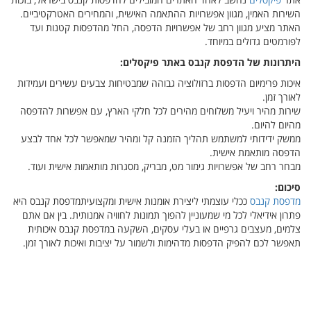
אתר
פיקסלים
נחשב לאחד האתרים המובילים להדפסות קנבס בישראל, בזכות
השירות האמין, מגוון אפשרויות ההתאמה האישית, והמחירים האטרקטיביים.
האתר מציע מגוון רחב של אפשרויות הדפסה, החל מהדפסות קטנות ועד
לפורמטים גדולים במיוחד.
היתרונות של הדפסת קנבס באתר פיקסלים:
איכות פרימיום הדפסות ברזולוציה גבוהה שמבטיחות צבעים עשירים ועמידות
לאורך זמן.
שירות מהיר ויעיל משלוחים מהירים לכל חלקי הארץ, עם אפשרות להדפסה
מהיום להיום.
ממשק ידידותי למשתמש תהליך הזמנה קל ומהיר שמאפשר לכל אחד לבצע
הדפסה מותאמת אישית.
מבחר רחב של אפשרויות גימור מט, מבריק, מסגרות מותאמות אישית ועוד.
סיכום:
מדפסת קנבס
ככלי עוצמתי ליצירת אומנות אישית ומקצועיתמדפסת קנבס היא
פתרון אידיאלי לכל מי שמעוניין להפוך תמונות לחוויה אמנותית. בין אם אתם
צלמים, מעצבים גרפיים או בעלי עסקים, השקעה במדפסת קנבס איכותית
תאפשר לכם להפיק הדפסות מדהימות ולשמור על יציבות ואיכות לאורך זמן.