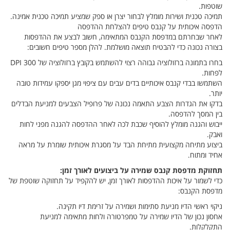
שוטפות.
תמיכה טכנית ושירות מומלץ לבחור יצרן או ספק שמציע תמיכה טכנית אמינה.
הדפסה איכותית על קנבס טיפים להצלחת ההדפסה
לאחר שבחרתם במדפסת הקנבס המתאימה, חשוב לבצע את ההדפסות
בצורה נכונה כדי להבטיח תוצאה מושלמת. להלן מספר טיפים חשובים:
בחרו בתמונה ברזולוציה גבוהה רצוי להשתמש בקובץ ברזולוציה של 300 DPI
לפחות.
השתמשו בבדי קנבס איכותיים בדים עבים עם ציפוי מגן יספקו עמידות טובה
יותר.
בדקו את הגדרות הצבע התאמה נכונה של פרופיל הצבעים למניעת הבדלים
בין המסך להדפסה.
ייבוש והגנה מומלץ להוסיף שכבת לכה לאחר ההדפסה להגנה מפני לחות
ואבק.
ביצוע מתיחה מקצועית מתיחת הבד על מסגרת איכותית שומרת על מראה
אחיד ומתוח.
תחזוקת מדפסת קנבס שמירה על ביצועים לאורך זמן:
כדי לשמור על איכות ההדפסות לאורך זמן, יש להקפיד על תחזוקה שוטפת של
מדפסת הקנבס:
ניקוי ראשי הדיו מניעת סתימות ושמירה על זרימת דיו תקינה.
אחסון נכון של הדיו שמירה על טמפרטורה ולחות מתאימה למניעת
התקלקלות.