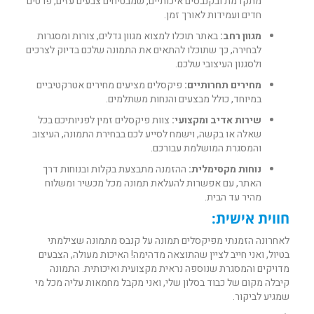
מתקדמת ובקנבסים איכותיים, שמבטיחים צבעים עזים, פרטים
חדים ועמידות לאורך זמן.
מגוון רחב:
באתר תוכלו למצוא מגוון גדלים, צורות ומסגרות
לבחירה, כך שתוכלו להתאים את התמונה שלכם בדיוק לצרכים
ולסגנון העיצובי שלכם.
מחירים תחרותיים:
פיקסלים מציעים מחירים אטרקטיביים
במיוחד, כולל מבצעים והנחות משתלמים.
שירות אדיב ומקצועי:
צוות פיקסלים זמין לפניותיכם בכל
שאלה או בקשה, וישמח לסייע לכם בבחירת התמונה, העיצוב
והמסגרת המושלמת עבורכם.
נוחות מקסימלית:
ההזמנה מתבצעת בקלות ובנוחות דרך
האתר, עם אפשרות להעלאת תמונה מכל מכשיר ומשלוח
מהיר עד הבית.
חווית אישית:
לאחרונה הזמנתי מפיקסלים תמונה על קנבס מתמונה שצילמתי
בטיול, ואני חייב לציין שהתוצאה מדהימה! האיכות מעולה, הצבעים
מדויקים והמסגרת שנוספה נראית מקצועית ואיכותית. התמונה
קיבלה מקום של כבוד בסלון שלי, ואני מקבל מחמאות עליה מכל מי
שמגיע לביקור.