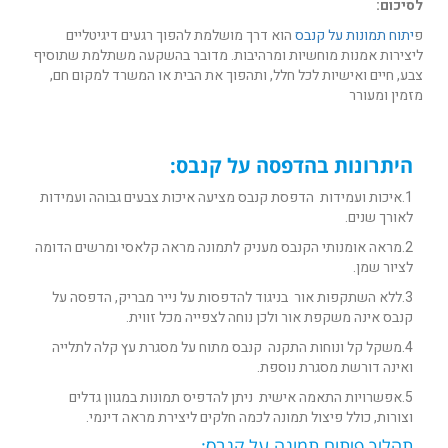
לסיכום:
פ
יתוח תמונות על קנבס
הוא דרך מושלמת להפוך רגעים דיגיטליים
ליצירות אמנות מוחשיות ומרהיבות. מדובר בהשקעה משתלמת שתוסיף
צבע, חיים ואישיות לכל חלל, ותהפוך את הבית או המשרד למקום חם,
מזמין ומעורר
היתרונות בהדפסה על קנבס:
1.איכות ועמידות הדפסת קנבס מציעה איכות צבעים גבוהה ועמידות
לאורך שנים.
2.מראה אומנותי הקנבס מעניק לתמונה מראה קלאסי ומרשים הדומה
לציור שמן.
3.ללא השתקפות אור בניגוד להדפסות על נייר מבריק, הדפסה על
קנבס אינה משקפת אור ולכן נוחה לצפייה מכל זווית.
4.משקל קל ונוחות התקנה קנבס מתוח על מסגרת עץ קלה לתלייה
ואינה דורשת מסגרת נוספת.
5.אפשרויות התאמה אישית ניתן להדפיס תמונות במגוון גדלים
וצורות, כולל פיצול תמונה לכמה חלקים ליצירת מראה דינמי.
תהליך פיתוח תמונה על קנבס: