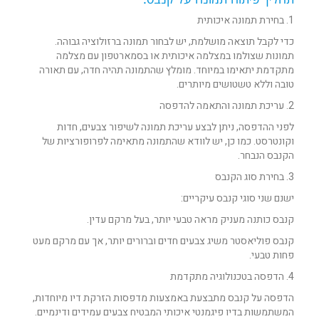
1. בחירת תמונה איכותית
כדי לקבל תוצאה מושלמת, יש לבחור תמונה ברזולוציה גבוהה.
תמונות שצולמו במצלמה איכותית או בסמארטפון עם מצלמה
מתקדמת יתאימו במיוחד. מומלץ שהתמונה תהיה חדה, עם תאורה
טובה וללא טשטושים מיותרים.
2. עריכת תמונה והתאמה להדפסה
לפני ההדפסה, ניתן לבצע עריכת תמונה לשיפור צבעים, חדות
וקונטרסט. כמו כן, יש לוודא שהתמונה מתאימה לפרופורציות של
הקנבס הנבחר.
3. בחירת סוג הקנבס
ישנם שני סוגי קנבס עיקריים:
קנבס כותנה מעניק מראה טבעי יותר, בעל מרקם עדין.
קנבס פוליאסטר משיג צבעים חדים וברורים יותר, אך עם מרקם מעט
פחות טבעי.
4. הדפסה בטכנולוגיה מתקדמת
הדפסה על קנבס מתבצעת באמצעות מדפסות הזרקת דיו מיוחדות,
המשתמשות בדיו פיגמנטי איכותי המבטיח צבעים עמידים ודינמיים.