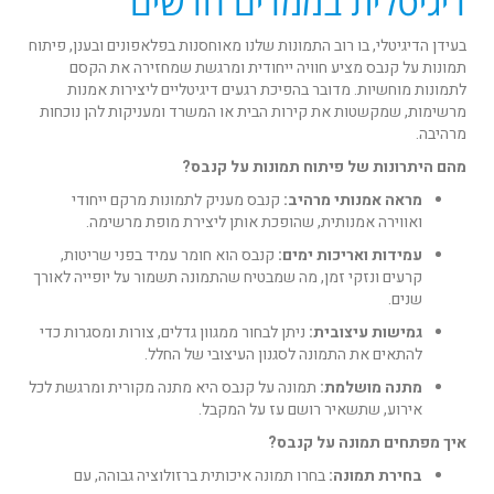
דיגיטלית בממדים חדשים
בעידן הדיגיטלי, בו רוב התמונות שלנו מאוחסנות בפלאפונים ובענן, פיתוח
תמונות על קנבס מציע חוויה ייחודית ומרגשת שמחזירה את הקסם
לתמונות מוחשיות. מדובר בהפיכת רגעים דיגיטליים ליצירות אמנות
מרשימות, שמקשטות את קירות הבית או המשרד ומעניקות להן נוכחות
מרהיבה.
מהם היתרונות של פיתוח תמונות על קנבס?
מראה אמנותי מרהיב:
קנבס מעניק לתמונות מרקם ייחודי
ואווירה אמנותית, שהופכת אותן ליצירת מופת מרשימה.
עמידות ואריכות ימים:
קנבס הוא חומר עמיד בפני שריטות,
קרעים ונזקי זמן, מה שמבטיח שהתמונה תשמור על יופייה לאורך
שנים.
גמישות עיצובית:
ניתן לבחור ממגוון גדלים, צורות ומסגרות כדי
להתאים את התמונה לסגנון העיצובי של החלל.
מתנה מושלמת:
תמונה על קנבס היא מתנה מקורית ומרגשת לכל
אירוע, שתשאיר רושם עז על המקבל.
איך מפתחים תמונה על קנבס?
בחירת תמונה:
בחרו תמונה איכותית ברזולוציה גבוהה, עם