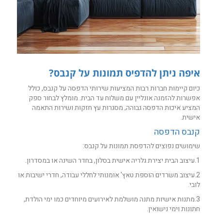
איפה ניתן להדפיס תמונות על קנבס?
כיום קיימות חברות רבות המציעות שירותי הדפסה על קנבס, כולל
אפשרות להזמנה אונליין עם משלוח עד הבית. מומלץ לבחור ספק
המציע איכות הדפסה גבוהה, מסגרות עץ חזקות ושירות התאמה
אישית.
קנבס הדפסה
שימושים נפוצים להדפסת תמונות על קנבס:
1.עיצוב הבית יצירת גלריה אישית בסלון, בחדר השינה או במסדרון.
2.עיצוב משרדים הוספת טאץ' אומנותי לחללי עבודה, חדרי ישיבות או
לובי.
3.מתנות אישיות מתנה מושלמת לאירועים מיוחדים כמו ימי הולדת,
חתונות וימי נישואין.