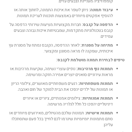
קומפוזיציה מעניינת וצבעים עזים.
עיבוד תמונה:
ניתן לשפר את איכות התמונה, לחתוך אותה או
להוסיף אפקטים מיוחדים באמצעות תוכנות לעריכת תמונות.
הדפסה על קנבס:
חברות מקצועיות מציעות שירותי הדפסה על
קנבס בטכנולוגיות מתקדמות, שמבטיחות איכות גבוהה וצבעים
עמידים.
מתיחה על מסגרת:
לאחר ההדפסה, הקנבס נמתח על מסגרת עץ
איכותית, שמקנה לו מראה מסוגנן ומקצועי.
טיפים לבחירת תמונה מושלמת לקנבס:
תמונות נוף מרהיבות:
נופים עוצרי נשימה, שקיעות מרהיבות או
מראות עירוניים סואנים יוצרים אמירה חזקה ומרשימה.
תמונות משפחתיות:
רגעים משפחתיים מאושרים, צילומי הריון
או תמונות של ילדים יהפכו את הבית למוקד של חום ואהבה.
תמונות אמנותיות:
צילומים אמנותיים, ציורים או איורים
דיגיטליים יהפכו כל חלל לגלריה מרשימה.
תמונות אישיות:
תמונות שלכם מהטיולים, מאירועים מיוחדים או
סתם מתמונות יומיומיות שיגרמו לכם לחייך בכל פעם שתסתכלו
עליהן.