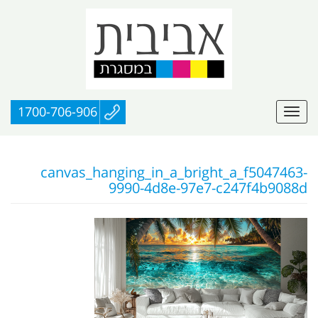
1700-706-906
canvas_hanging_in_a_bright_a_f5047463-
9990-4d8e-97e7-c247f4b9088d