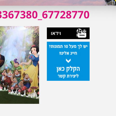
67728770_472142933367380_1340637280821313536_o