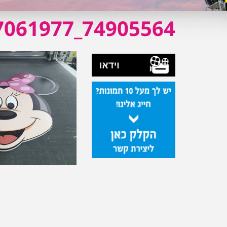
74905564_535196957061977_1171441528141250560_o