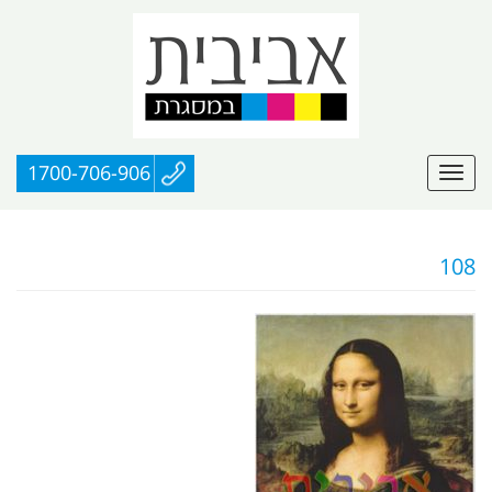
1700-706-906
108