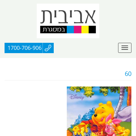
1700-706-906
60