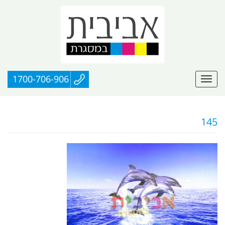
1700-706-906
145