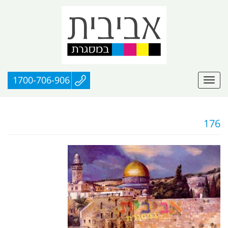
1700-706-906
176