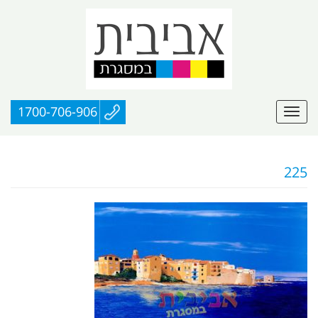
1700-706-906
225