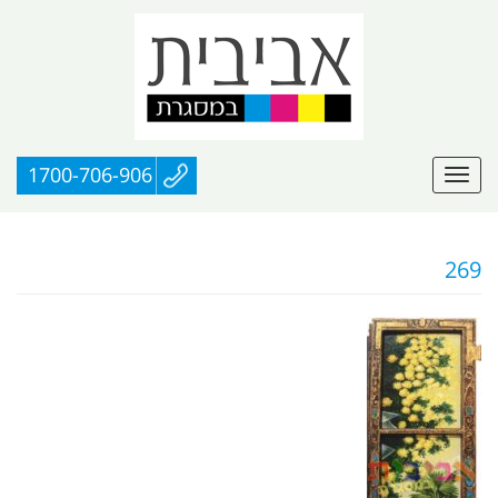
1700-706-906
269