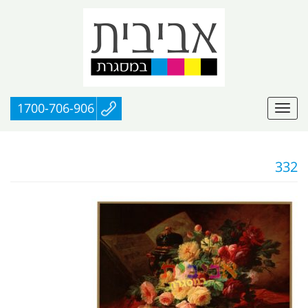
1700-706-906
332