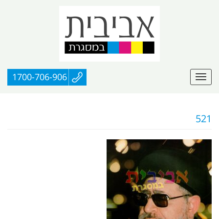
1700-706-906
521