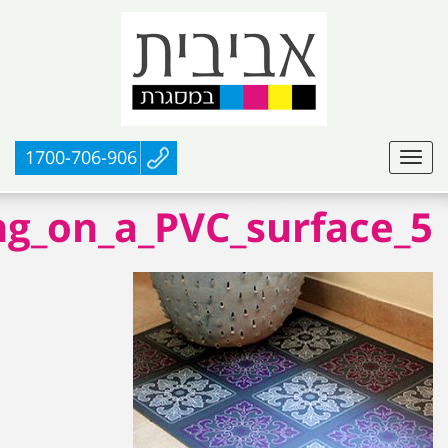
1700-706-906
ng_on_a_PVC_surface_5